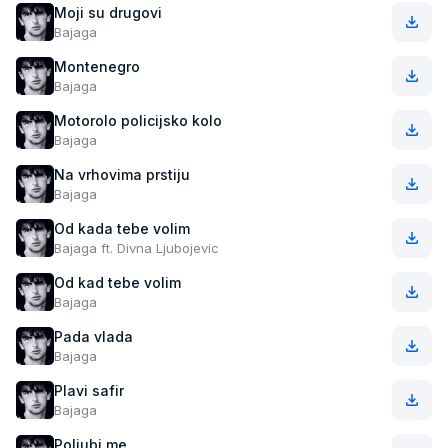
Moji su drugovi
Bajaga
Montenegro
Bajaga
Motorolo policijsko kolo
Bajaga
Na vrhovima prstiju
Bajaga
Od kada tebe volim
Bajaga ft. Divna Ljubojevic
Od kad tebe volim
Bajaga
Pada vlada
Bajaga
Plavi safir
Bajaga
Poljubi me