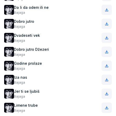
Da li da odem ili ne
Bajaga
Dobro jutro
Bajaga
Dvadeseti vek
Bajaga
Dobro jutro Džezeri
Bajaga
Godine prolaze
Bajaga
Iza nas
Bajaga
Jer ti se ljubiš
Bajaga
Limene trube
Bajaga