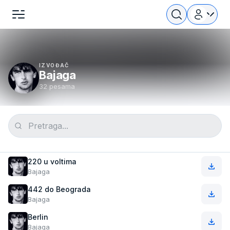
IZVOĐAČ
Bajaga
32 pesama
220 u voltima
Bajaga
442 do Beograda
Bajaga
Berlin
Bajaga