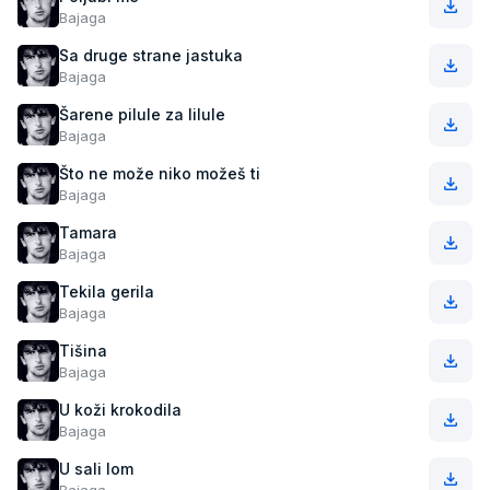
Bajaga
Sa druge strane jastuka
Bajaga
Šarene pilule za lilule
Bajaga
Što ne može niko možeš ti
Bajaga
Tamara
Bajaga
Tekila gerila
Bajaga
Tišina
Bajaga
U koži krokodila
Bajaga
U sali lom