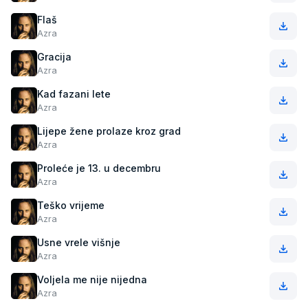
Flaš
Azra
Gracija
Azra
Kad fazani lete
Azra
Lijepe žene prolaze kroz grad
Azra
Proleće je 13. u decembru
Azra
Teško vrijeme
Azra
Usne vrele višnje
Azra
Voljela me nije nijedna
Azra