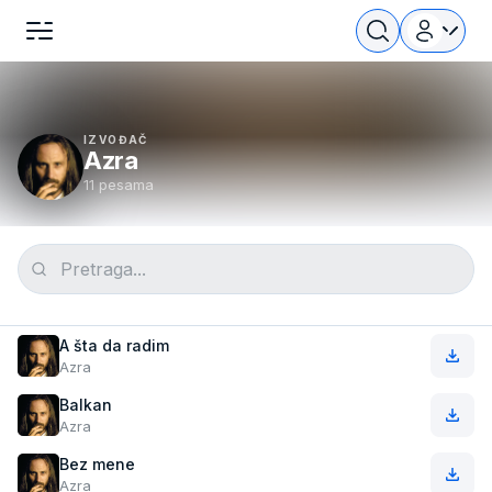
IZVOĐAČ
Azra
11 pesama
A šta da radim
Azra
Balkan
Azra
Bez mene
Azra