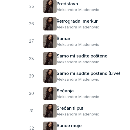
Predstava
25
Aleksandra Mladenovic
Retrogradni merkur
26
Aleksandra Mladenovic
Šamar
27
Aleksandra Mladenovic
Samo mi sudite pošteno
28
Aleksandra Mladenovic
Samo mi sudite pošteno (Live)
29
Aleksandra Mladenovic
Sećanja
30
Aleksandra Mladenovic
Srećan ti put
31
Aleksandra Mladenovic
Sunce moje
32