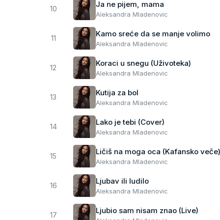
Ja ne pijem, mama
10
Aleksandra Mladenovic
Kamo sreće da se manje volimo
11
Aleksandra Mladenovic
Koraci u snegu (Uživoteka)
12
Aleksandra Mladenovic
Kutija za bol
13
Aleksandra Mladenovic
Lako je tebi (Cover)
14
Aleksandra Mladenovic
Ličiš na moga oca (Kafansko veče
15
Aleksandra Mladenovic
Ljubav ili ludilo
16
Aleksandra Mladenovic
Ljubio sam nisam znao (Live)
17