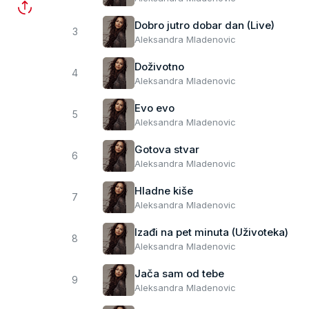
Dobro jutro dobar dan (Live)
3
Aleksandra Mladenovic
Doživotno
4
Aleksandra Mladenovic
Evo evo
5
Aleksandra Mladenovic
Gotova stvar
6
Aleksandra Mladenovic
Hladne kiše
7
Aleksandra Mladenovic
Izađi na pet minuta (Uživoteka)
8
Aleksandra Mladenovic
Jača sam od tebe
9
Aleksandra Mladenovic