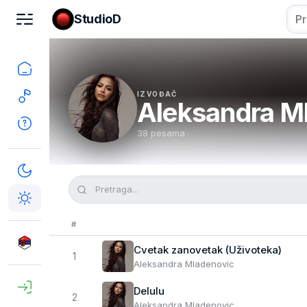
StudioD
IZVOĐAČ
Aleksandra M
38 pesama
#
Cvetak zanovetak (Uživoteka)
1
Aleksandra Mladenovic
Delulu
2
Aleksandra Mladenovic