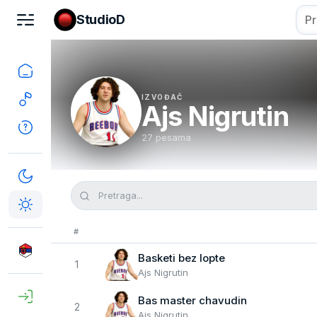
StudioD
IZVOĐAČ
Ajs Nigrutin
27 pesama
#
Basketi bez lopte
1
Ajs Nigrutin
Bas master chavudin
2
Ajs Nigrutin