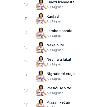
Kinezi tranvestiti
10
Ajs Nigrutin
Kuglash
11
Ajs Nigrutin
Lambda sonda
12
Ajs Nigrutin
Nakalbuto
13
Ajs Nigrutin
Nevina u lakat
14
Ajs Nigrutin
Nigrutinski stajlo
15
Ajs Nigrutin
Prasići se vrte
16
Ajs Nigrutin
Prazan kečap
17