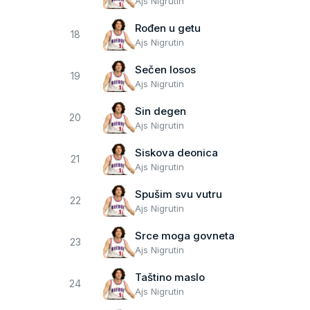
Ajs Nigrutin
Rođen u getu
18
Ajs Nigrutin
Sečen losos
19
Ajs Nigrutin
Sin degen
20
Ajs Nigrutin
Siskova deonica
21
Ajs Nigrutin
Spušim svu vutru
22
Ajs Nigrutin
Srce moga govneta
23
Ajs Nigrutin
Taštino maslo
24
Ajs Nigrutin