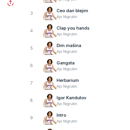
Ceo dan blejim
3
Ajs Nigrutin
Clap you hands
4
Ajs Nigrutin
Dim mašina
5
Ajs Nigrutin
Gangsta
6
Ajs Nigrutin
Herbarium
7
Ajs Nigrutin
Igor Kandutov
8
Ajs Nigrutin
Intro
9
Ajs Nigrutin